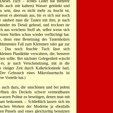
 Dieses Tuch – echtes Leder hat mehrere
lls auch mit kaltem) Wasser getränkt und
u sein, dass es nicht mehr zu feucht ist,
esst es abermals aus, bis es sich nur noch
e säubert man die Tasten mit ihm, je nach
nder ins Detail gehend, und trocknet sie
ch aus weichem Stoff ab, selbst wenn sich
sten Stellen schon wieder verflüchtigt hat.
se, denn eine Benetzung des Tastenholzes
schlimmsten Fall zum Klemmen oder gar zur
n. Das noch feuchte Tuch lässt sich
leinen Plastiktüte verwahren, die, besserer
ben sollte. Bei nächster Gelegenheit wäscht
es, je nach Verschmutzung, mit in die
einiger Zeit durch Kalkrückstände hart,
Der Gebrauch eines Mikrofasertuchs ist
e Vorteile hat.)
ns auch dazu, die unschönen und bei jedem
Öffnen des Deckels schwer vermeidbaren
arzen Politur zu beseitigen, denen man mit
am beikommt. – Schließlich lassen sich im
anchen Werken der Moderne ja ebenfalls
ten Pinsels und eines gleichzeitig benutzten