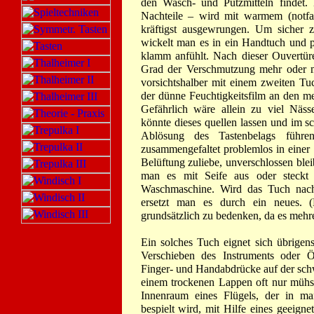
den Wasch- und Putzmitteln findet.
Nachteile – wird mit warmem (notfa
kräftigst ausgewrungen. Um sicher z
wickelt man es in ein Handtuch und pr
klamm anfühlt. Nach dieser Ouvertür
Grad der Verschmutzung mehr oder mi
vorsichtshalber mit einem zweiten Tu
der dünne Feuchtigkeitsfilm an den mei
Gefährlich wäre allein zu viel Näs
könnte dieses quellen lassen und im 
Ablösung des Tastenbelags führe
zusammengefaltet problemlos in einer k
Belüftung zuliebe, unverschlossen blei
man es mit Seife aus oder steckt 
Waschmaschine. Wird das Tuch nach 
ersetzt man es durch ein neues. (
grundsätzlich zu bedenken, da es mehrer
Ein solches Tuch eignet sich übrige
Verschieben des Instruments oder 
Finger- und Handabdrücke auf der schw
einem trockenen Lappen oft nur mühs
Innenraum eines Flügels, der in m
bespielt wird, mit Hilfe eines geeigne