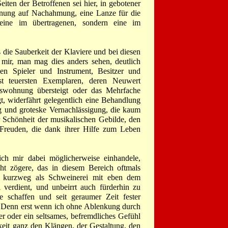
eiten der Betroffenen sei hier, in gebotener
fnung auf Nachahmung, eine Lanze für die
eine im übertragenen, sondern eine im
 die Sauberkeit der Klaviere und bei diesen
 mir, man mag dies anders sehen, deutlich
n Spieler und Instrument, Besitzer und
st teuersten Exemplaren, deren Neuwert
mswohnung übersteigt oder das Mehrfache
t, widerfährt gelegentlich eine Behandlung
ng und groteske Vernachlässigung, die kaum
r Schönheit der musikalischen Gebilde, den
 Freuden, die dank ihrer Hilfe zum Leben
ich mir dabei möglicherweise einhandele,
cht zögere, das in diesem Bereich oftmals
e kurzweg als Schweinerei mit eben dem
verdient, und unbeirrt auch fürderhin zu
fe schaffen und seit geraumer Zeit fester
. Denn erst wenn ich ohne Ablenkung durch
r oder ein seltsames, befremdliches Gefühl
eit ganz den Klängen, der Gestaltung, den