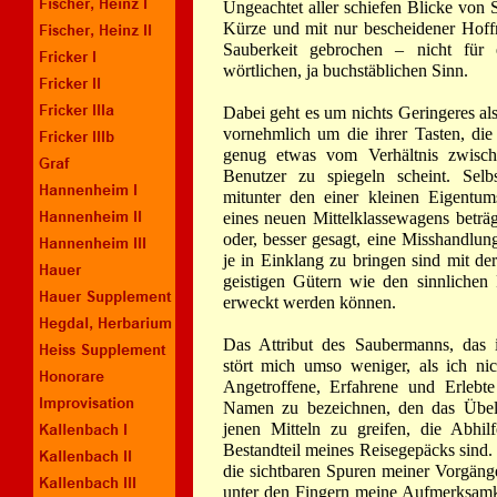
Ungeachtet aller schiefen Blicke von S
Kürze und mit nur bescheidener Hof
Sauberkeit gebrochen – nicht für 
wörtlichen, ja buchstäblichen Sinn.
Dabei geht es um nichts Geringeres als
vornehmlich um die ihrer Tasten, die
genug etwas vom Verhältnis zwische
Benutzer zu spiegeln scheint. Selb
mitunter den einer kleinen Eigentu
eines neuen Mittelklassewagens beträg
oder, besser gesagt, eine Misshandlu
je in Einklang zu bringen sind mit de
geistigen Gütern wie den sinnlichen
erweckt werden können.
Das Attribut des Saubermanns, das 
stört mich umso weniger, als ich ni
Angetroffene, Erfahrene und Erlebt
Namen zu bezeichnen, den das Übel 
jenen Mitteln zu greifen, die Abhil
Bestandteil meines Reisegepäcks sind
die sichtbaren Spuren meiner Vorgänge
unter den Fingern meine Aufmerksamk