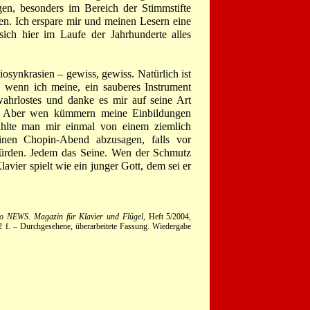
en, besonders im Bereich der Stimmstifte
en. Ich erspare mir und meinen Lesern eine
ich hier im Laufe der Jahrhunderte alles
iosynkrasien – gewiss, gewiss. Natürlich ist
, wenn ich meine, ein sauberes Instrument
wahrlostes und danke es mir auf seine Art
t. Aber wen kümmern meine Einbildungen
ählte man mir einmal von einem ziemlich
einen Chopin-Abend abzusagen, falls vor
 würden. Jedem das Seine. Wen der Schmutz
avier spielt wie ein junger Gott, dem sei er
o NEWS. Magazin für Klavier und Flügel
, Heft 5/2004,
22 f. – Durchgesehene, überarbeitete Fassung. Wiedergabe