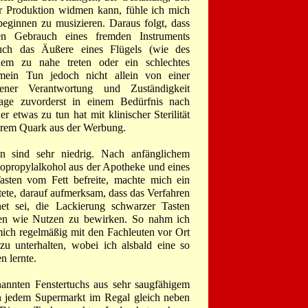
er Produktion widmen kann, fühle ich mich
eginnen zu musizieren. Daraus folgt, dass
en Gebrauch eines fremden Instruments
uch das Äußere eines Flügels (wie des
dem zu nahe treten oder ein schlechtes
mein Tun jedoch nicht allein von einer
ener Verantwortung und Zuständigkeit
age zuvorderst in einem Bedürfnis nach
r etwas zu tun hat mit klinischer Sterilität
derem Quark aus der Werbung.
n sind sehr niedrig. Nach anfänglichem
sopropylalkohol aus der Apotheke und eines
asten vom Fett befreite, machte mich ein
ete, darauf aufmerksam, dass das Verfahren
et sei, die Lackierung schwarzer Tasten
den wie Nutzen zu bewirken. So nahm ich
ich regelmäßig mit den Fachleuten vor Ort
zu unterhalten, wobei ich alsbald eine so
 lernte.
nannten Fenstertuchs aus sehr saugfähigem
in jedem Supermarkt im Regal gleich neben