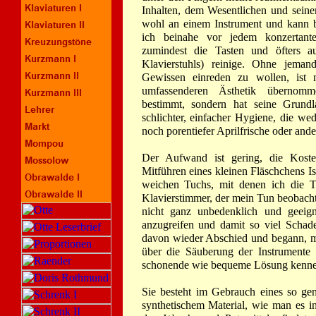
Inhalten, dem Wesentlichen und sein
wohl an einem Instrument und kann b
ich beinahe vor jedem konzertant
zumindest die Tasten und öfters a
Klavierstuhls) reinige. Ohne jeman
Gewissen einreden zu wollen, ist 
umfassenderen Ästhetik übernomm
bestimmt, sondern hat seine Grundl
schlichter, einfacher Hygiene, die wede
noch porentiefer Aprilfrische oder an
Der Aufwand ist gering, die Koste
Mitführen eines kleinen Fläschchens I
weichen Tuchs, mit denen ich die T
Klavierstimmer, der mein Tun beobacht
nicht ganz unbedenklich und geeign
anzugreifen und damit so viel Scha
davon wieder Abschied und begann, m
über die Säuberung der Instrumente 
schonende wie bequeme Lösung kennen
Sie besteht im Gebrauch eines so ge
synthetischem Material, wie man es 